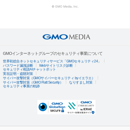
© GMO Media, Inc.
GMOインターネットグループのセキュリティ事業について
世界初総合ネットセキュリティサービス「GMOセキュリティ24」
パスワード漏洩診断
Webサイトリスク診断
セキュリティ相談AIチャットボット
実在証明・盗聴対策
サイバー攻撃対策（GMOサイバーセキュリティ byイエラエ）
サイバー攻撃対策（GMO Flatt Security）
なりすまし対策
セキュリティ事業の軌跡