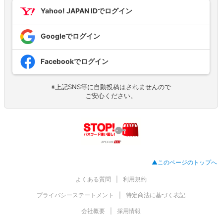
Yahoo! JAPAN IDでログイン
Googleでログイン
Facebookでログイン
※上記SNS等に自動投稿はされませんので
ご安心ください。
▲このページのトップへ
よくある質問
利用規約
プライバシーステートメント
特定商法に基づく表記
会社概要
採用情報