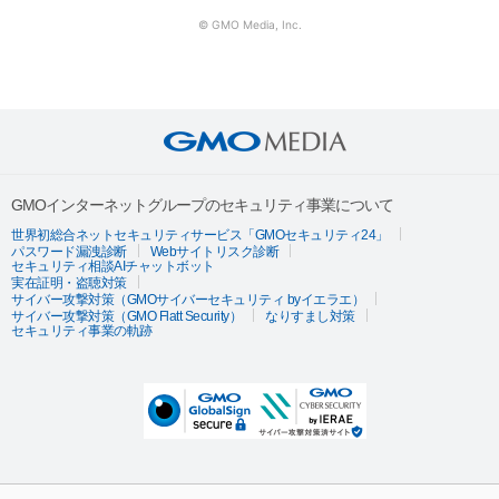
© GMO Media, Inc.
GMOインターネットグループのセキュリティ事業について
世界初総合ネットセキュリティサービス「GMOセキュリティ24」
パスワード漏洩診断
Webサイトリスク診断
セキュリティ相談AIチャットボット
実在証明・盗聴対策
サイバー攻撃対策（GMOサイバーセキュリティ byイエラエ）
サイバー攻撃対策（GMO Flatt Security）
なりすまし対策
セキュリティ事業の軌跡