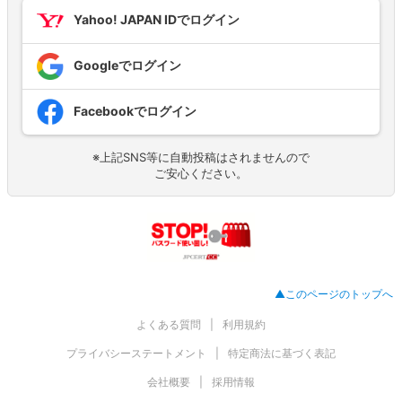
Yahoo! JAPAN IDでログイン
Googleでログイン
Facebookでログイン
※上記SNS等に自動投稿はされませんので
ご安心ください。
▲このページのトップへ
よくある質問
利用規約
プライバシーステートメント
特定商法に基づく表記
会社概要
採用情報