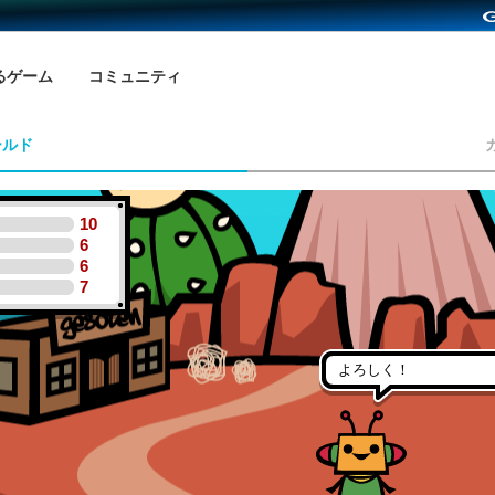
るゲーム
コミュニティ
ールド
10
6
6
7
よろしく！