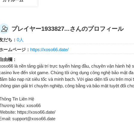
プレイヤー1933827...さんのプロフィール
友だち：
0人
ホームページ：
https://xoso66.date/
自由欄：
xoso66 là nền tảng giải trí trực tuyến hàng đầu, chuyên vận hành hệ s
casino live đến slot game. Chúng tôi ứng dụng công nghệ bảo mật đa 
đảm bảo nạp rút siêu tốc và minh bạch. Với giao diện tối ưu trên mọi
không gian giải trí chuyên nghiệp, công bằng và bảo mật tuyệt đối ch
Thông Tin Liên Hệ
Thương hiệu: xoso66
Website: https://xoso66.date/
Email: support@xoso66.date