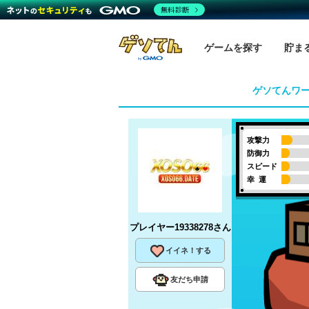
無料診断
ゲームを探す
貯ま
ゲソてんワ
攻撃力
防御力
スピード
幸 運
プレイヤー19338278
さん
イイネ！する
友だち申請