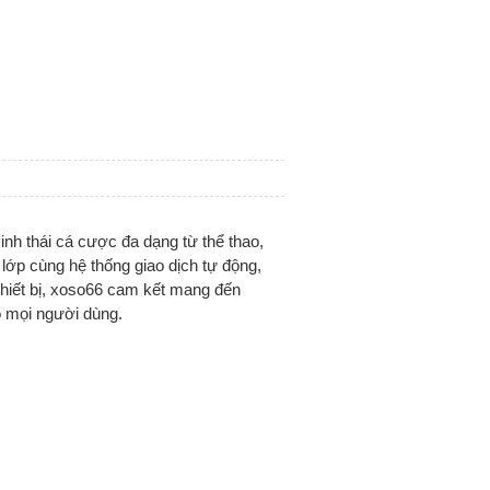
inh thái cá cược đa dạng từ thể thao,
lớp cùng hệ thống giao dịch tự động,
 thiết bị, xoso66 cam kết mang đến
o mọi người dùng.