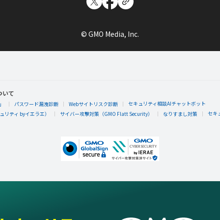
© GMO Media, Inc.
ついて
セキュリティ相談AIチャットボット
」
パスワード漏洩診断
Webサイトリスク診断
セキ
リティ byイエラエ）
サイバー攻撃対策（GMO Flatt Security）
なりすまし対策