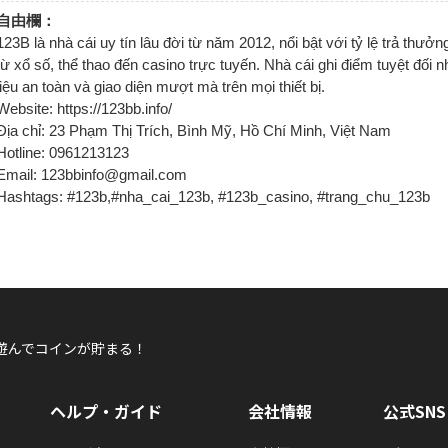
自由欄：
123B là nhà cái uy tín lâu đời từ năm 2012, nổi bật với tỷ lệ trả thư
từ xổ số, thể thao đến casino trực tuyến. Nhà cái ghi điểm tuyệt đối n
liệu an toàn và giao diện mượt mà trên mọi thiết bị.
Website: https://123bb.info/
Địa chỉ: 23 Phạm Thị Trích, Bình Mỹ, Hồ Chí Minh, Việt Nam
Hotline: 0961213123
Email: 123bbinfo@gmail.com
Hashtags: #123b,#nha_cai_123b, #123b_casino, #trang_chu_123b
遊んでコインが貯まる！
ヘルプ・ガイド
会社情報
公式SNS