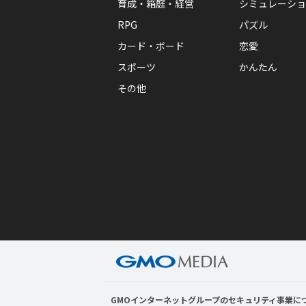
育成・箱庭・経営
シミュレーショ
RPG
パズル
カード・ボード
恋愛
スポーツ
かんたん
その他
GMOインターネットグループのセキュリティ事業に