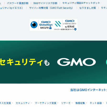
セキュリティ相談AIチャットボット
」
パスワード漏洩診断
Webサイトリスク診断
セキ
リティ byイエラエ）
サイバー攻撃対策（GMO Flatt Security）
なりすまし対策
ネスを支援
セキュリティ
マーケティング支援
リサーチ
情報収集
ネット金融