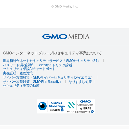
© GMO Media, Inc.
GMOインターネットグループのセキュリティ事業について
世界初総合ネットセキュリティサービス「GMOセキュリティ24」
パスワード漏洩診断
Webサイトリスク診断
セキュリティ相談AIチャットボット
実在証明・盗聴対策
サイバー攻撃対策（GMOサイバーセキュリティ byイエラエ）
サイバー攻撃対策（GMO Flatt Security）
なりすまし対策
セキュリティ事業の軌跡