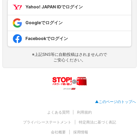
Yahoo! JAPAN IDでログイン
Googleでログイン
Facebookでログイン
※上記SNS等に自動投稿はされませんので
ご安心ください。
▲このページのトップへ
よくある質問
利用規約
プライバシーステートメント
特定商法に基づく表記
会社概要
採用情報