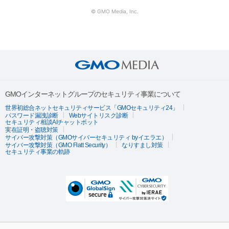
© GMO Media, Inc.
GMOインターネットグループのセキュリティ事業について
世界初総合ネットセキュリティサービス「GMOセキュリティ24」
パスワード漏洩診断
Webサイトリスク診断
セキュリティ相談AIチャットボット
実在証明・盗聴対策
サイバー攻撃対策（GMOサイバーセキュリティ byイエラエ）
サイバー攻撃対策（GMO Flatt Security）
なりすまし対策
セキュリティ事業の軌跡