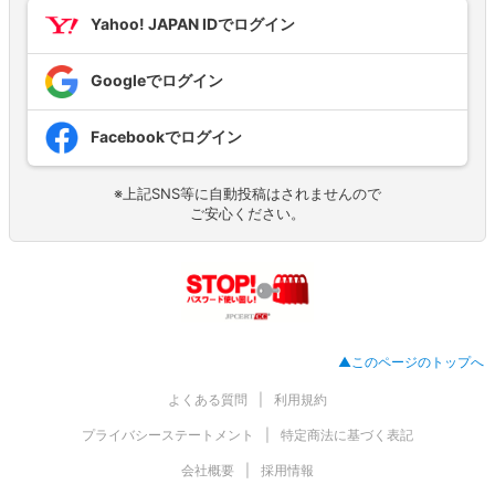
Yahoo! JAPAN IDでログイン
Googleでログイン
Facebookでログイン
※上記SNS等に自動投稿はされませんので
ご安心ください。
▲このページのトップへ
よくある質問
利用規約
プライバシーステートメント
特定商法に基づく表記
会社概要
採用情報