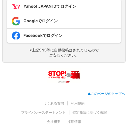
Yahoo! JAPAN IDでログイン
Googleでログイン
Facebookでログイン
※上記SNS等に自動投稿はされませんので
ご安心ください。
▲このページのトップへ
よくある質問
利用規約
プライバシーステートメント
特定商法に基づく表記
会社概要
採用情報