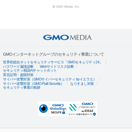
© GMO Media, Inc.
GMOインターネットグループのセキュリティ事業について
世界初総合ネットセキュリティサービス「GMOセキュリティ24」
パスワード漏洩診断
Webサイトリスク診断
セキュリティ相談AIチャットボット
実在証明・盗聴対策
サイバー攻撃対策（GMOサイバーセキュリティ byイエラエ）
サイバー攻撃対策（GMO Flatt Security）
なりすまし対策
セキュリティ事業の軌跡