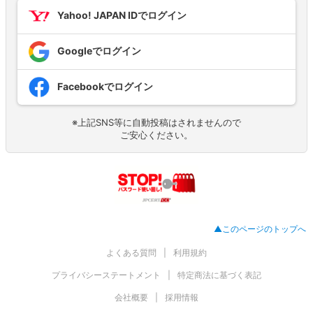
Yahoo! JAPAN IDでログイン
Googleでログイン
Facebookでログイン
※上記SNS等に自動投稿はされませんので
ご安心ください。
▲このページのトップへ
よくある質問
利用規約
プライバシーステートメント
特定商法に基づく表記
会社概要
採用情報