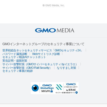
© GMO Media, Inc.
GMOインターネットグループのセキュリティ事業について
世界初総合ネットセキュリティサービス「GMOセキュリティ24」
パスワード漏洩診断
Webサイトリスク診断
セキュリティ相談AIチャットボット
実在証明・盗聴対策
サイバー攻撃対策（GMOサイバーセキュリティ byイエラエ）
サイバー攻撃対策（GMO Flatt Security）
なりすまし対策
セキュリティ事業の軌跡