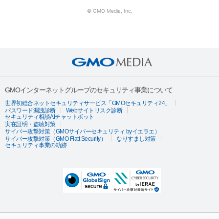
© GMO Media, Inc.
GMOインターネットグループのセキュリティ事業について
世界初総合ネットセキュリティサービス「GMOセキュリティ24」
パスワード漏洩診断
Webサイトリスク診断
セキュリティ相談AIチャットボット
実在証明・盗聴対策
サイバー攻撃対策（GMOサイバーセキュリティ byイエラエ）
サイバー攻撃対策（GMO Flatt Security）
なりすまし対策
セキュリティ事業の軌跡