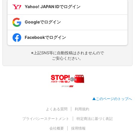
Yahoo! JAPAN IDでログイン
Googleでログイン
Facebookでログイン
※上記SNS等に自動投稿はされませんので
ご安心ください。
▲このページのトップへ
よくある質問
利用規約
プライバシーステートメント
特定商法に基づく表記
会社概要
採用情報