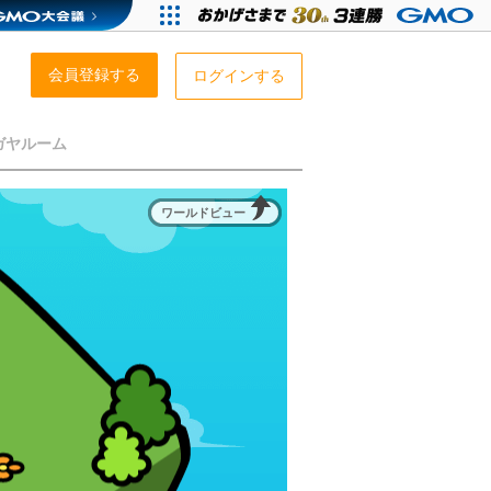
会員登録する
ログインする
ガヤルーム
ワールドビュー