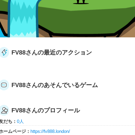
FV88さんの最近のアクション
FV88さんのあそんでいるゲーム
FV88さんのプロフィール
友だち：
0人
ホームページ：
https://fv888.london/