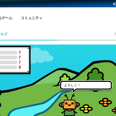
るゲーム
コミュニティ
ールド
7
7
7
8
よろしく！