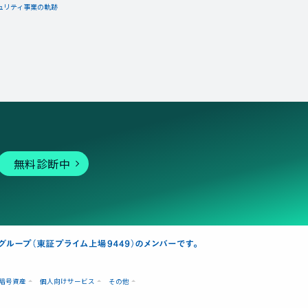
ュリティ事業の軌跡
無料診断中
暗号資産
個人向けサービス
その他