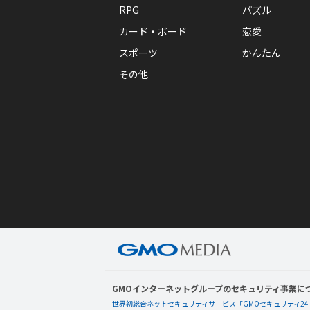
RPG
パズル
カード・ボード
恋愛
スポーツ
かんたん
その他
GMOインターネットグループのセキュリティ事業に
世界初総合ネットセキュリティサービス「GMOセキュリティ24