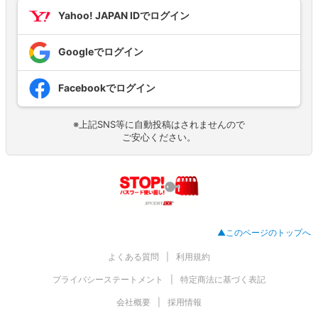
Yahoo! JAPAN IDでログイン
Googleでログイン
Facebookでログイン
※上記SNS等に自動投稿はされませんので
ご安心ください。
▲このページのトップへ
よくある質問
利用規約
プライバシーステートメント
特定商法に基づく表記
会社概要
採用情報