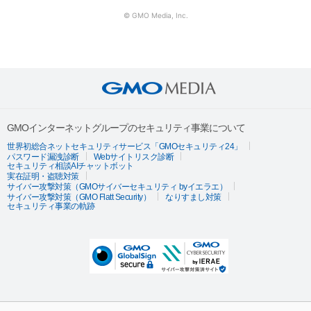
© GMO Media, Inc.
GMOインターネットグループのセキュリティ事業について
世界初総合ネットセキュリティサービス「GMOセキュリティ24」
パスワード漏洩診断
Webサイトリスク診断
セキュリティ相談AIチャットボット
実在証明・盗聴対策
サイバー攻撃対策（GMOサイバーセキュリティ byイエラエ）
サイバー攻撃対策（GMO Flatt Security）
なりすまし対策
セキュリティ事業の軌跡