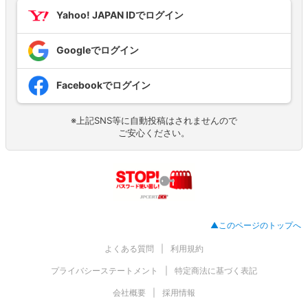
Yahoo! JAPAN IDでログイン
Googleでログイン
Facebookでログイン
※上記SNS等に自動投稿はされませんので
ご安心ください。
▲このページのトップへ
よくある質問
利用規約
プライバシーステートメント
特定商法に基づく表記
会社概要
採用情報