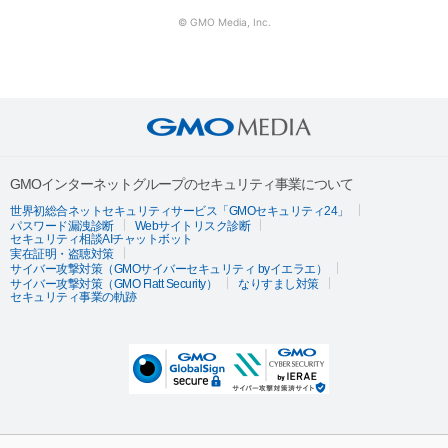
© GMO Media, Inc.
GMOインターネットグループのセキュリティ事業について
世界初総合ネットセキュリティサービス「GMOセキュリティ24」
パスワード漏洩診断
Webサイトリスク診断
セキュリティ相談AIチャットボット
実在証明・盗聴対策
サイバー攻撃対策（GMOサイバーセキュリティ byイエラエ）
サイバー攻撃対策（GMO Flatt Security）
なりすまし対策
セキュリティ事業の軌跡