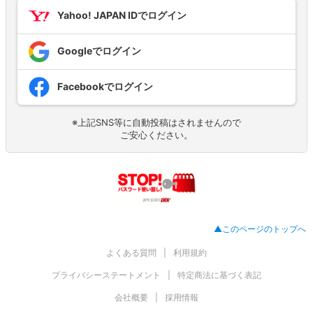
Yahoo! JAPAN IDでログイン
Googleでログイン
Facebookでログイン
※上記SNS等に自動投稿はされませんので
ご安心ください。
▲このページのトップへ
よくある質問
利用規約
プライバシーステートメント
特定商法に基づく表記
会社概要
採用情報