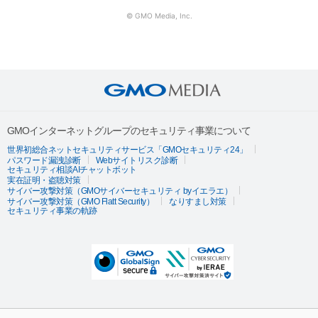
© GMO Media, Inc.
GMOインターネットグループのセキュリティ事業について
世界初総合ネットセキュリティサービス「GMOセキュリティ24」
パスワード漏洩診断
Webサイトリスク診断
セキュリティ相談AIチャットボット
実在証明・盗聴対策
サイバー攻撃対策（GMOサイバーセキュリティ byイエラエ）
サイバー攻撃対策（GMO Flatt Security）
なりすまし対策
セキュリティ事業の軌跡