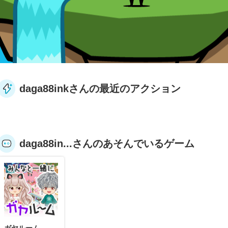
daga88inkさんの最近のアクション
daga88in...さんのあそんでいるゲーム
ガヤルーム