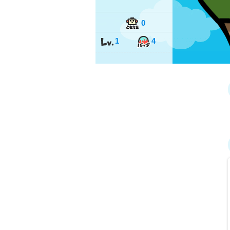
0
1
4