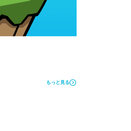
もっと見る