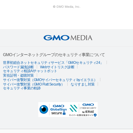
© GMO Media, Inc.
GMOインターネットグループのセキュリティ事業について
世界初総合ネットセキュリティサービス「GMOセキュリティ24」
パスワード漏洩診断
Webサイトリスク診断
セキュリティ相談AIチャットボット
実在証明・盗聴対策
サイバー攻撃対策（GMOサイバーセキュリティ byイエラエ）
サイバー攻撃対策（GMO Flatt Security）
なりすまし対策
セキュリティ事業の軌跡