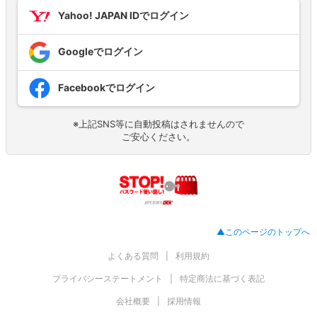
Yahoo! JAPAN IDでログイン
Googleでログイン
Facebookでログイン
※上記SNS等に自動投稿はされませんので
ご安心ください。
▲このページのトップへ
よくある質問
利用規約
プライバシーステートメント
特定商法に基づく表記
会社概要
採用情報