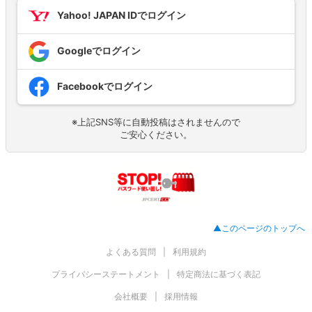
Yahoo! JAPAN IDでログイン
Googleでログイン
Facebookでログイン
※上記SNS等に自動投稿はされませんので
ご安心ください。
▲このページのトップへ
よくある質問
利用規約
プライバシーステートメント
特定商法に基づく表記
会社概要
採用情報