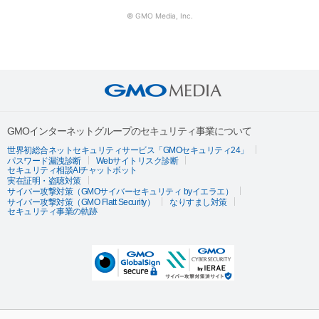
© GMO Media, Inc.
GMOインターネットグループのセキュリティ事業について
世界初総合ネットセキュリティサービス「GMOセキュリティ24」
パスワード漏洩診断
Webサイトリスク診断
セキュリティ相談AIチャットボット
実在証明・盗聴対策
サイバー攻撃対策（GMOサイバーセキュリティ byイエラエ）
サイバー攻撃対策（GMO Flatt Security）
なりすまし対策
セキュリティ事業の軌跡