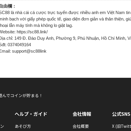
自由欄：
SC88 là nhà cái cá cược trực tuyến được nhiều anh em Việt Nam tin
minh bạch với giấy phép quốc tế, giao diện đơn giản và thân thiện, gi
thoại lẫn máy tính mà không lo giật lag.
Website: https://sc88.link/
Địa chỉ: 149 Đ. Đào Duy Anh, Phường 9, Phú Nhuận, Hồ Chí Minh, V
Sđt: 0374049164
Email: support@sc88link
遊んでコインが貯まる！
ヘルプ・ガイド
会社情報
公式SNS
ン
あそび方
会社概要
X (旧Twitt