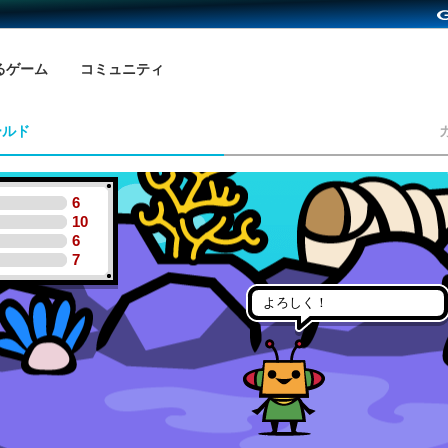
るゲーム
コミュニティ
ールド
6
10
6
7
よろしく！