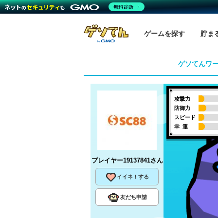
無料診断
ゲームを探す
貯ま
ゲソてんワ
攻撃力
防御力
スピード
幸 運
プレイヤー19137841
さん
イイネ！する
友だち申請