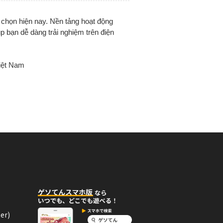
 chọn hiện nay. Nền tảng hoạt động
úp bạn dễ dàng trải nghiệm trên điện
iệt Nam
er)