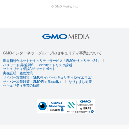
© GMO Media, Inc.
GMOインターネットグループのセキュリティ事業について
世界初総合ネットセキュリティサービス「GMOセキュリティ24」
パスワード漏洩診断
Webサイトリスク診断
セキュリティ相談AIチャットボット
実在証明・盗聴対策
サイバー攻撃対策（GMOサイバーセキュリティ byイエラエ）
サイバー攻撃対策（GMO Flatt Security）
なりすまし対策
セキュリティ事業の軌跡