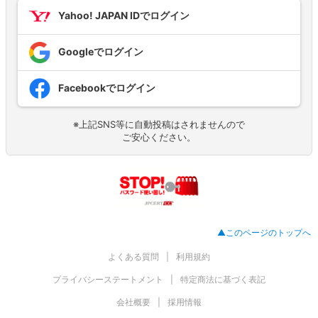
Yahoo! JAPAN IDでログイン
Googleでログイン
Facebookでログイン
※上記SNS等に自動投稿はされませんので
ご安心ください。
▲このページのトップへ
よくある質問
利用規約
プライバシーステートメント
特定商法に基づく表記
会社概要
採用情報