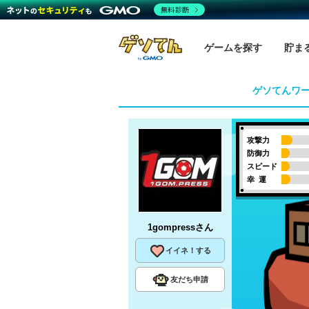
無料診断
ゲームを探す
貯ま
ゲソてんワ
攻撃力
防御力
スピード
幸 運
1gompress
さん
イイネ！する
友だち申請