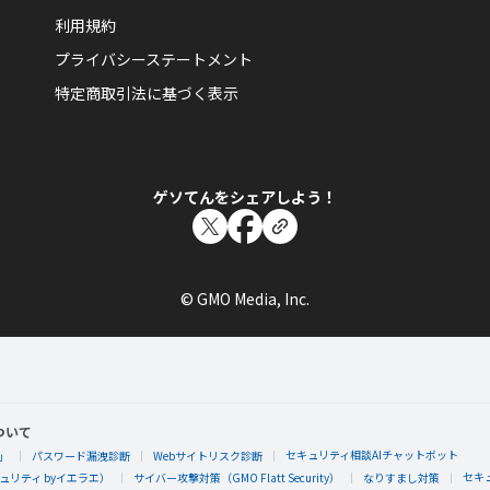
利用規約
プライバシーステートメント
特定商取引法に基づく表示
ゲソてんをシェアしよう！
© GMO Media, Inc.
ついて
セキュリティ相談AIチャットボット
」
パスワード漏洩診断
Webサイトリスク診断
セキ
リティ byイエラエ）
サイバー攻撃対策（GMO Flatt Security）
なりすまし対策