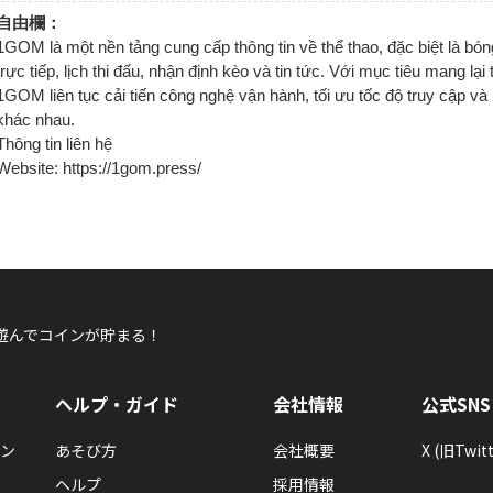
自由欄：
1GOM là một nền tảng cung cấp thông tin về thể thao, đặc biệt là bón
trực tiếp, lịch thi đấu, nhận định kèo và tin tức. Với mục tiêu mang lại tr
1GOM liên tục cải tiến công nghệ vận hành, tối ưu tốc độ truy cập và 
khác nhau.
Thông tin liên hệ
Website: https://1gom.press/
遊んでコインが貯まる！
ヘルプ・ガイド
会社情報
公式SNS
ン
あそび方
会社概要
X (旧Twitt
ヘルプ
採用情報