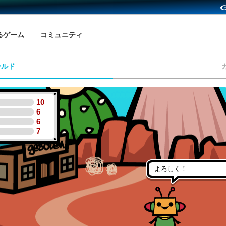
るゲーム
コミュニティ
ールド
10
6
6
7
よろしく！