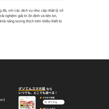
g đá, với các dịch vụ như cập nhật tỷ số
ải nghiệm giải trí ổn định và tiện lợi,
khả năng tương thích trên nhiều thiết bị
er)