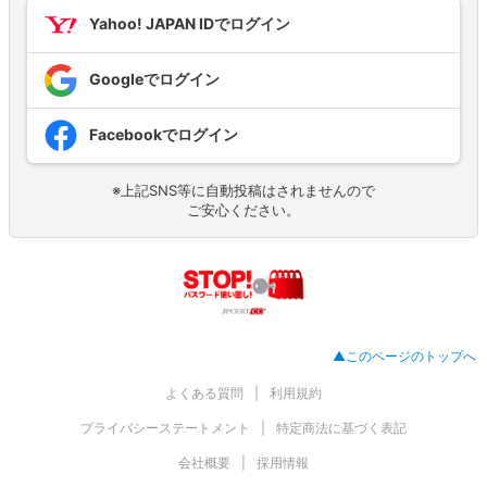
Yahoo! JAPAN IDでログイン
Googleでログイン
Facebookでログイン
※上記SNS等に自動投稿はされませんので
ご安心ください。
▲このページのトップへ
よくある質問
利用規約
プライバシーステートメント
特定商法に基づく表記
会社概要
採用情報