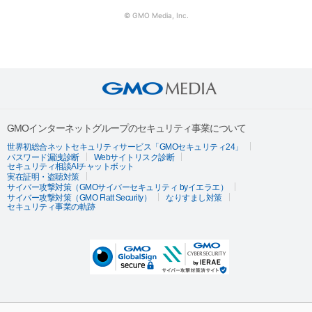
© GMO Media, Inc.
GMOインターネットグループのセキュリティ事業について
世界初総合ネットセキュリティサービス「GMOセキュリティ24」
パスワード漏洩診断
Webサイトリスク診断
セキュリティ相談AIチャットボット
実在証明・盗聴対策
サイバー攻撃対策（GMOサイバーセキュリティ byイエラエ）
サイバー攻撃対策（GMO Flatt Security）
なりすまし対策
セキュリティ事業の軌跡