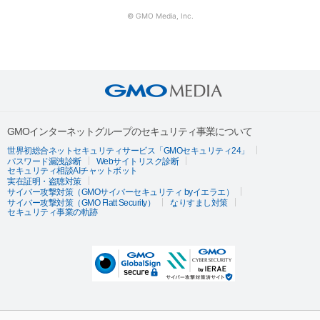
© GMO Media, Inc.
GMOインターネットグループのセキュリティ事業について
世界初総合ネットセキュリティサービス「GMOセキュリティ24」
パスワード漏洩診断
Webサイトリスク診断
セキュリティ相談AIチャットボット
実在証明・盗聴対策
サイバー攻撃対策（GMOサイバーセキュリティ byイエラエ）
サイバー攻撃対策（GMO Flatt Security）
なりすまし対策
セキュリティ事業の軌跡