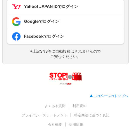
Yahoo! JAPAN IDでログイン
Googleでログイン
Facebookでログイン
※上記SNS等に自動投稿はされませんので
ご安心ください。
▲このページのトップへ
よくある質問
利用規約
プライバシーステートメント
特定商法に基づく表記
会社概要
採用情報