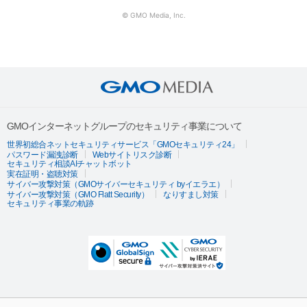
© GMO Media, Inc.
GMOインターネットグループのセキュリティ事業について
世界初総合ネットセキュリティサービス「GMOセキュリティ24」
パスワード漏洩診断
Webサイトリスク診断
セキュリティ相談AIチャットボット
実在証明・盗聴対策
サイバー攻撃対策（GMOサイバーセキュリティ byイエラエ）
サイバー攻撃対策（GMO Flatt Security）
なりすまし対策
セキュリティ事業の軌跡