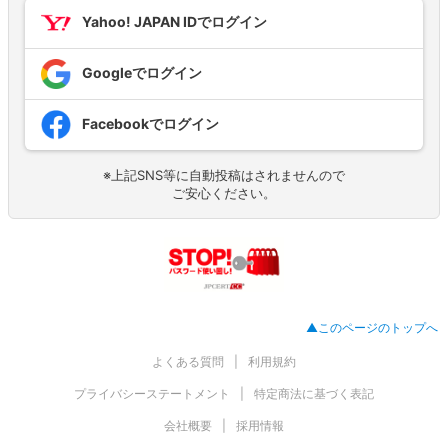
Yahoo! JAPAN IDでログイン
Googleでログイン
Facebookでログイン
※上記SNS等に自動投稿はされませんので
ご安心ください。
▲このページのトップへ
よくある質問
利用規約
プライバシーステートメント
特定商法に基づく表記
会社概要
採用情報