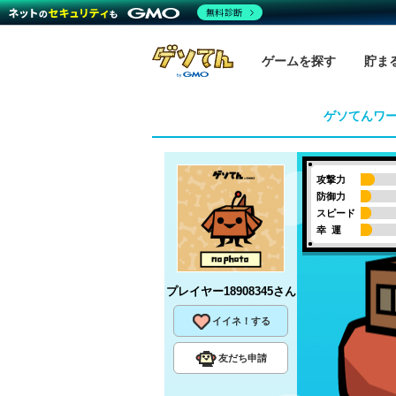
無料診断
ゲームを探す
貯ま
ゲソてんワ
攻撃力
防御力
スピード
幸 運
プレイヤー18908345
さん
イイネ！する
友だち申請