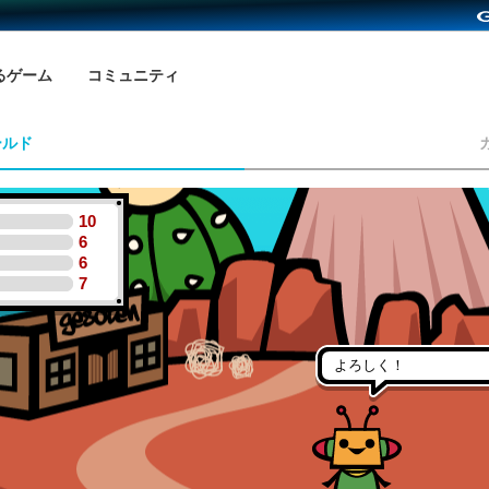
るゲーム
コミュニティ
ールド
10
6
6
7
よろしく！