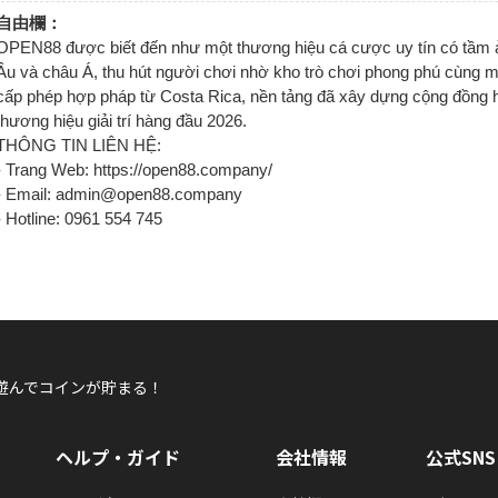
自由欄：
OPEN88 được biết đến như một thương hiệu cá cược uy tín có tầm 
Âu và châu Á, thu hút người chơi nhờ kho trò chơi phong phú cùng 
cấp phép hợp pháp từ Costa Rica, nền tảng đã xây dựng cộng đồng hơ
thương hiệu giải trí hàng đầu 2026.
THÔNG TIN LIÊN HỆ:
- Trang Web: https://open88.company/
- Email: admin@open88.company
- Hotline: 0961 554 745
遊んでコインが貯まる！
ヘルプ・ガイド
会社情報
公式SNS