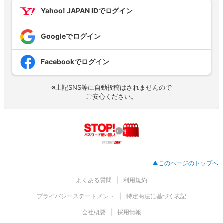
Yahoo! JAPAN IDでログイン
Googleでログイン
Facebookでログイン
※上記SNS等に自動投稿はされませんので
ご安心ください。
▲このページのトップへ
よくある質問
利用規約
プライバシーステートメント
特定商法に基づく表記
会社概要
採用情報