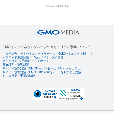
© GMO Media, Inc.
GMOインターネットグループのセキュリティ事業について
世界初総合ネットセキュリティサービス「GMOセキュリティ24」
パスワード漏洩診断
Webサイトリスク診断
セキュリティ相談AIチャットボット
実在証明・盗聴対策
サイバー攻撃対策（GMOサイバーセキュリティ byイエラエ）
サイバー攻撃対策（GMO Flatt Security）
なりすまし対策
セキュリティ事業の軌跡