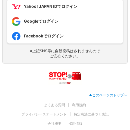
Yahoo! JAPAN IDでログイン
Googleでログイン
Facebookでログイン
※上記SNS等に自動投稿はされませんので
ご安心ください。
▲このページのトップへ
よくある質問
利用規約
プライバシーステートメント
特定商法に基づく表記
会社概要
採用情報