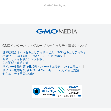
© GMO Media, Inc.
GMOインターネットグループのセキュリティ事業について
世界初総合ネットセキュリティサービス「GMOセキュリティ24」
パスワード漏洩診断
Webサイトリスク診断
セキュリティ相談AIチャットボット
実在証明・盗聴対策
サイバー攻撃対策（GMOサイバーセキュリティ byイエラエ）
サイバー攻撃対策（GMO Flatt Security）
なりすまし対策
セキュリティ事業の軌跡