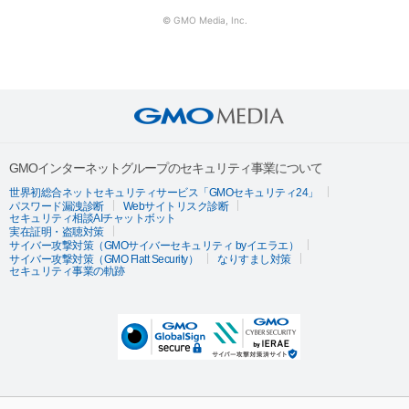
© GMO Media, Inc.
GMOインターネットグループのセキュリティ事業について
世界初総合ネットセキュリティサービス「GMOセキュリティ24」
パスワード漏洩診断
Webサイトリスク診断
セキュリティ相談AIチャットボット
実在証明・盗聴対策
サイバー攻撃対策（GMOサイバーセキュリティ byイエラエ）
サイバー攻撃対策（GMO Flatt Security）
なりすまし対策
セキュリティ事業の軌跡