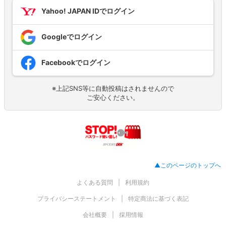
Yahoo! JAPAN IDでログイン
Googleでログイン
Facebookでログイン
※上記SNS等に自動投稿はされませんので
ご安心ください。
▲このページのトップへ
よくある質問
利用規約
プライバシーステートメント
特定商法に基づく表記
会社概要
採用情報