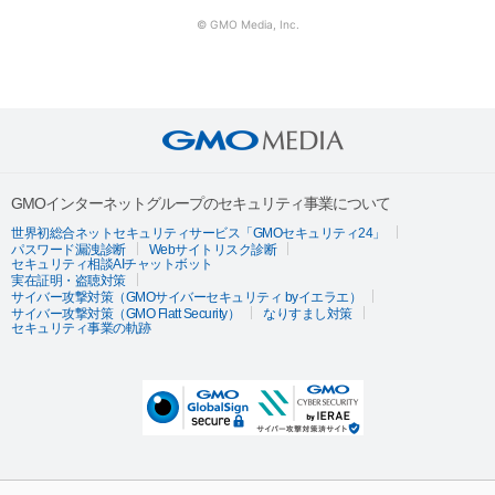
© GMO Media, Inc.
GMOインターネットグループのセキュリティ事業について
世界初総合ネットセキュリティサービス「GMOセキュリティ24」
パスワード漏洩診断
Webサイトリスク診断
セキュリティ相談AIチャットボット
実在証明・盗聴対策
サイバー攻撃対策（GMOサイバーセキュリティ byイエラエ）
サイバー攻撃対策（GMO Flatt Security）
なりすまし対策
セキュリティ事業の軌跡