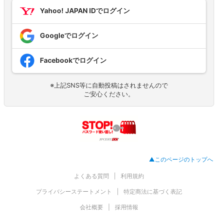
Yahoo! JAPAN IDでログイン
Googleでログイン
Facebookでログイン
※上記SNS等に自動投稿はされませんので
ご安心ください。
▲このページのトップへ
よくある質問
利用規約
プライバシーステートメント
特定商法に基づく表記
会社概要
採用情報