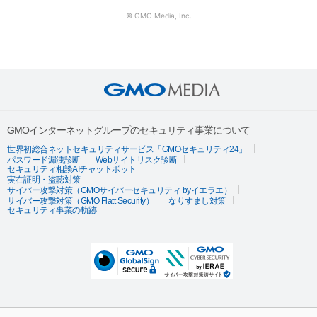
© GMO Media, Inc.
GMOインターネットグループのセキュリティ事業について
世界初総合ネットセキュリティサービス「GMOセキュリティ24」
パスワード漏洩診断
Webサイトリスク診断
セキュリティ相談AIチャットボット
実在証明・盗聴対策
サイバー攻撃対策（GMOサイバーセキュリティ byイエラエ）
サイバー攻撃対策（GMO Flatt Security）
なりすまし対策
セキュリティ事業の軌跡