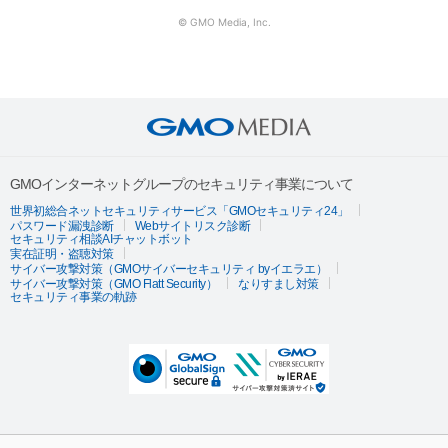
© GMO Media, Inc.
GMOインターネットグループのセキュリティ事業について
世界初総合ネットセキュリティサービス「GMOセキュリティ24」
パスワード漏洩診断
Webサイトリスク診断
セキュリティ相談AIチャットボット
実在証明・盗聴対策
サイバー攻撃対策（GMOサイバーセキュリティ byイエラエ）
サイバー攻撃対策（GMO Flatt Security）
なりすまし対策
セキュリティ事業の軌跡