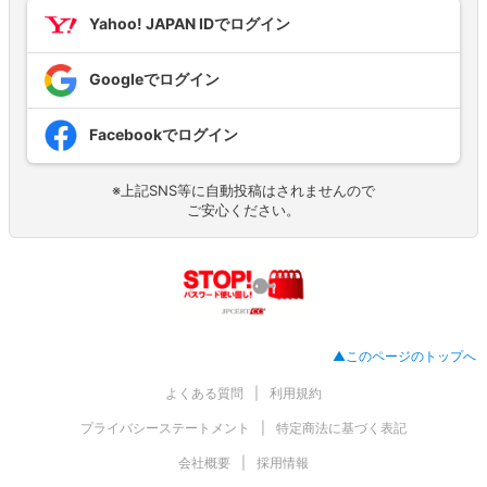
Yahoo! JAPAN IDでログイン
Googleでログイン
Facebookでログイン
※上記SNS等に自動投稿はされませんので
ご安心ください。
▲このページのトップへ
よくある質問
利用規約
プライバシーステートメント
特定商法に基づく表記
会社概要
採用情報