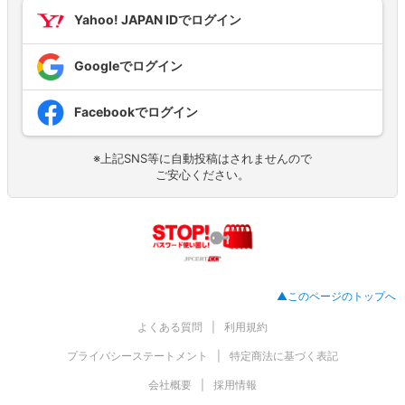
Yahoo! JAPAN IDでログイン
Googleでログイン
Facebookでログイン
※上記SNS等に自動投稿はされませんので
ご安心ください。
▲このページのトップへ
よくある質問
利用規約
プライバシーステートメント
特定商法に基づく表記
会社概要
採用情報