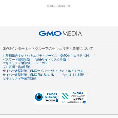
© GMO Media, Inc.
GMOインターネットグループのセキュリティ事業について
世界初総合ネットセキュリティサービス「GMOセキュリティ24」
パスワード漏洩診断
Webサイトリスク診断
セキュリティ相談AIチャットボット
実在証明・盗聴対策
サイバー攻撃対策（GMOサイバーセキュリティ byイエラエ）
サイバー攻撃対策（GMO Flatt Security）
なりすまし対策
セキュリティ事業の軌跡