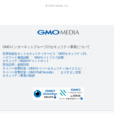
© GMO Media, Inc.
GMOインターネットグループのセキュリティ事業について
世界初総合ネットセキュリティサービス「GMOセキュリティ24」
パスワード漏洩診断
Webサイトリスク診断
セキュリティ相談AIチャットボット
実在証明・盗聴対策
サイバー攻撃対策（GMOサイバーセキュリティ byイエラエ）
サイバー攻撃対策（GMO Flatt Security）
なりすまし対策
セキュリティ事業の軌跡