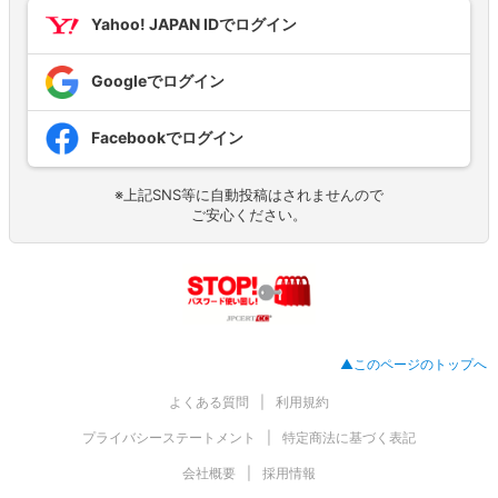
Yahoo! JAPAN IDでログイン
Googleでログイン
Facebookでログイン
※上記SNS等に自動投稿はされませんので
ご安心ください。
▲このページのトップへ
よくある質問
利用規約
プライバシーステートメント
特定商法に基づく表記
会社概要
採用情報