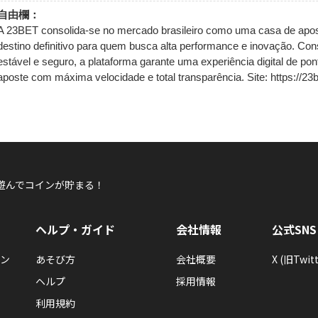
自由欄：
A 23BET consolida-se no mercado brasileiro como uma casa de apost
destino definitivo para quem busca alta performance e inovação. Con
estável e seguro, a plataforma garante uma experiência digital de po
aposte com máxima velocidade e total transparência. Site: https://23b
遊んでコインが貯まる！
ヘルプ・ガイド
会社情報
公式SNS
ン
あそび方
会社概要
X (旧Twitt
ヘルプ
採用情報
利用規約