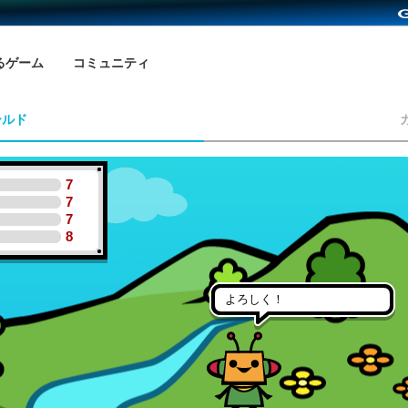
るゲーム
コミュニティ
ールド
7
7
7
8
よろしく！