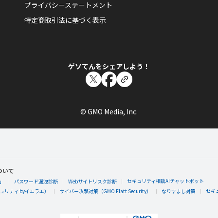
プライバシーステートメント
特定商取引法に基づく表示
ゲソてんをシェアしよう！
© GMO Media, Inc.
ついて
セキュリティ相談AIチャットボット
」
パスワード漏洩診断
Webサイトリスク診断
セキ
リティ byイエラエ）
サイバー攻撃対策（GMO Flatt Security）
なりすまし対策