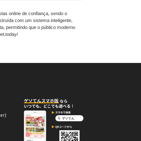
as online de confiança, sendo o
struída com um sistema inteligente,
nta, permitindo que o público moderno
et.today/
er)