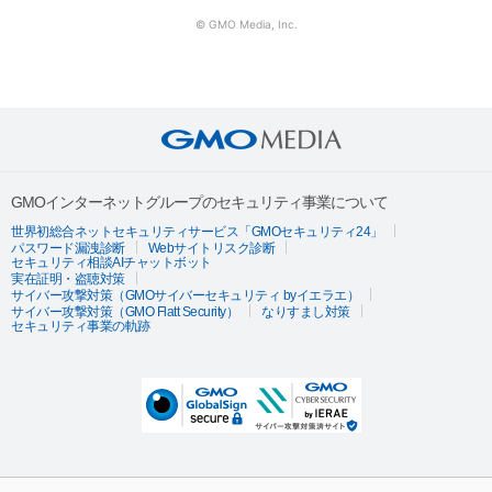
© GMO Media, Inc.
GMOインターネットグループのセキュリティ事業について
世界初総合ネットセキュリティサービス「GMOセキュリティ24」
パスワード漏洩診断
Webサイトリスク診断
セキュリティ相談AIチャットボット
実在証明・盗聴対策
サイバー攻撃対策（GMOサイバーセキュリティ byイエラエ）
サイバー攻撃対策（GMO Flatt Security）
なりすまし対策
セキュリティ事業の軌跡