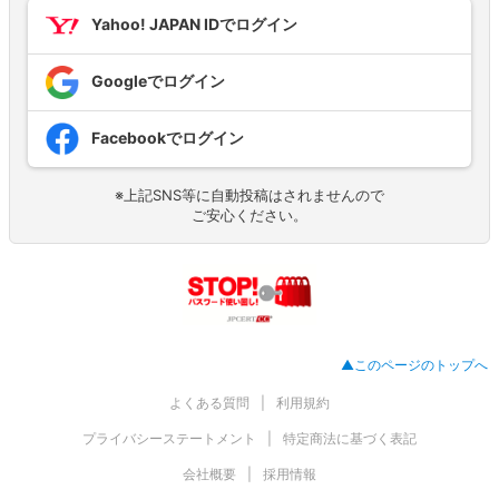
Yahoo! JAPAN IDでログイン
Googleでログイン
Facebookでログイン
※上記SNS等に自動投稿はされませんので
ご安心ください。
▲このページのトップへ
よくある質問
利用規約
プライバシーステートメント
特定商法に基づく表記
会社概要
採用情報