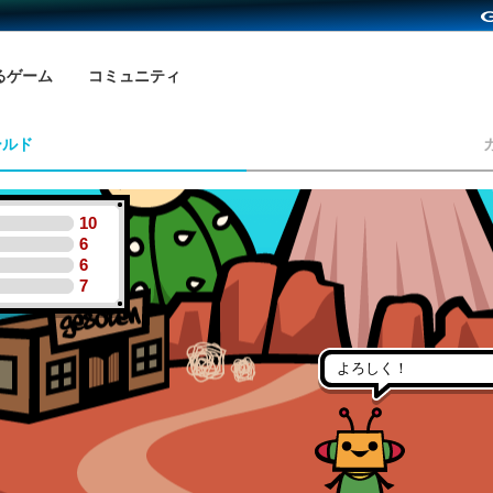
るゲーム
コミュニティ
ールド
10
6
6
7
よろしく！