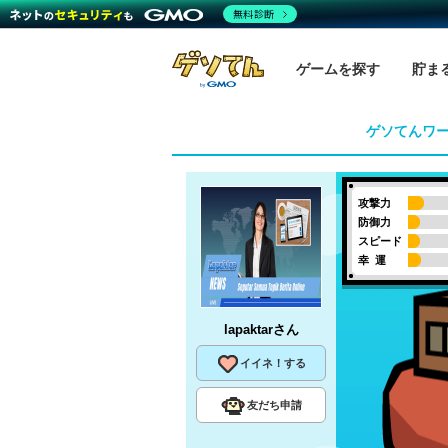
無料診断
ゲームを探す
貯ま
ゲソてんワ
攻撃力
防御力
スピード
幸 運
lapaktar
さん
イイネ！する
友だち申請