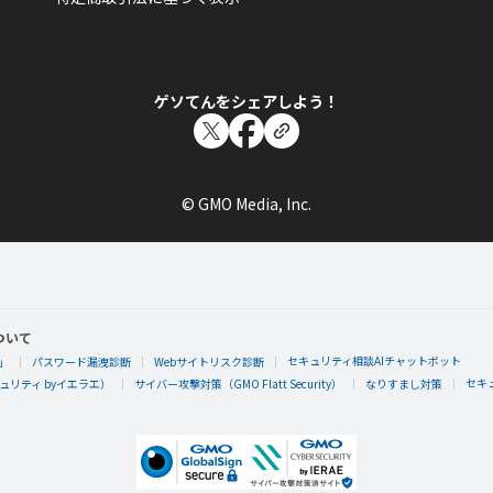
ゲソてんをシェアしよう！
© GMO Media, Inc.
ついて
セキュリティ相談AIチャットボット
」
パスワード漏洩診断
Webサイトリスク診断
セキ
リティ byイエラエ）
サイバー攻撃対策（GMO Flatt Security）
なりすまし対策