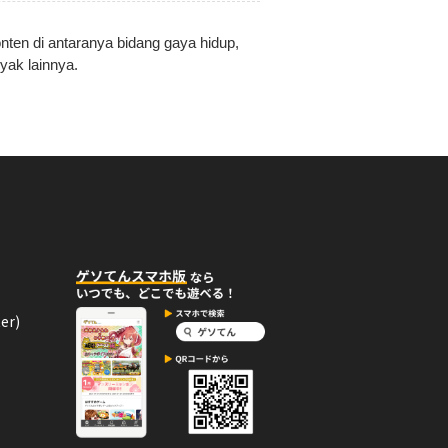
nten di antaranya bidang gaya hidup,
nyak lainnya.
er)