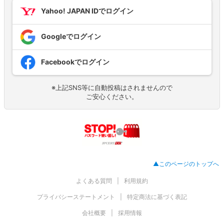
Yahoo! JAPAN IDでログイン
Googleでログイン
Facebookでログイン
※上記SNS等に自動投稿はされませんので
ご安心ください。
▲このページのトップへ
よくある質問
利用規約
プライバシーステートメント
特定商法に基づく表記
会社概要
採用情報