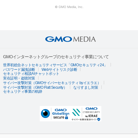
© GMO Media, Inc.
GMOインターネットグループのセキュリティ事業について
世界初総合ネットセキュリティサービス「GMOセキュリティ24」
パスワード漏洩診断
Webサイトリスク診断
セキュリティ相談AIチャットボット
実在証明・盗聴対策
サイバー攻撃対策（GMOサイバーセキュリティ byイエラエ）
サイバー攻撃対策（GMO Flatt Security）
なりすまし対策
セキュリティ事業の軌跡