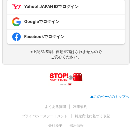
Yahoo! JAPAN IDでログイン
Googleでログイン
Facebookでログイン
※上記SNS等に自動投稿はされませんので
ご安心ください。
▲このページのトップへ
よくある質問
利用規約
プライバシーステートメント
特定商法に基づく表記
会社概要
採用情報