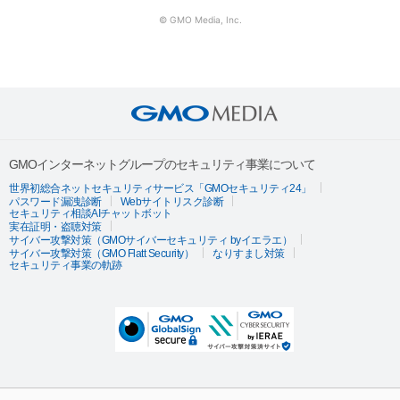
© GMO Media, Inc.
GMOインターネットグループのセキュリティ事業について
世界初総合ネットセキュリティサービス「GMOセキュリティ24」
パスワード漏洩診断
Webサイトリスク診断
セキュリティ相談AIチャットボット
実在証明・盗聴対策
サイバー攻撃対策（GMOサイバーセキュリティ byイエラエ）
サイバー攻撃対策（GMO Flatt Security）
なりすまし対策
セキュリティ事業の軌跡