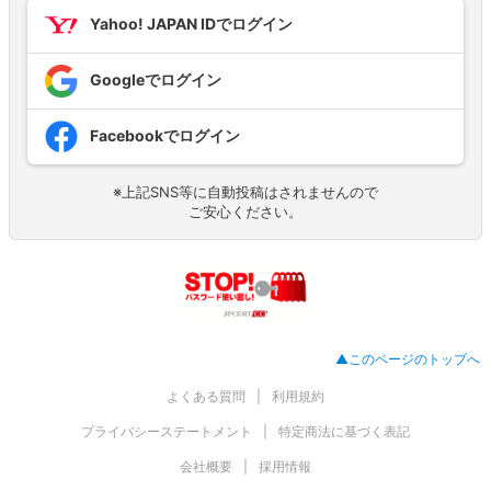
Yahoo! JAPAN IDでログイン
Googleでログイン
Facebookでログイン
※上記SNS等に自動投稿はされませんので
ご安心ください。
▲このページのトップへ
よくある質問
利用規約
プライバシーステートメント
特定商法に基づく表記
会社概要
採用情報