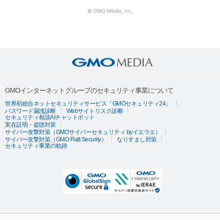
© GMO Media, Inc.
GMOインターネットグループのセキュリティ事業について
世界初総合ネットセキュリティサービス「GMOセキュリティ24」
パスワード漏洩診断
Webサイトリスク診断
セキュリティ相談AIチャットボット
実在証明・盗聴対策
サイバー攻撃対策（GMOサイバーセキュリティ byイエラエ）
サイバー攻撃対策（GMO Flatt Security）
なりすまし対策
セキュリティ事業の軌跡