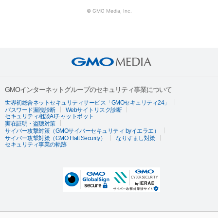
© GMO Media, Inc.
GMOインターネットグループのセキュリティ事業について
世界初総合ネットセキュリティサービス「GMOセキュリティ24」
パスワード漏洩診断
Webサイトリスク診断
セキュリティ相談AIチャットボット
実在証明・盗聴対策
サイバー攻撃対策（GMOサイバーセキュリティ byイエラエ）
サイバー攻撃対策（GMO Flatt Security）
なりすまし対策
セキュリティ事業の軌跡