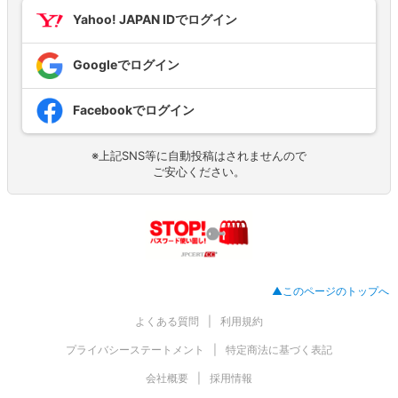
Yahoo! JAPAN IDでログイン
Googleでログイン
Facebookでログイン
※上記SNS等に自動投稿はされませんので
ご安心ください。
▲このページのトップへ
よくある質問
利用規約
プライバシーステートメント
特定商法に基づく表記
会社概要
採用情報