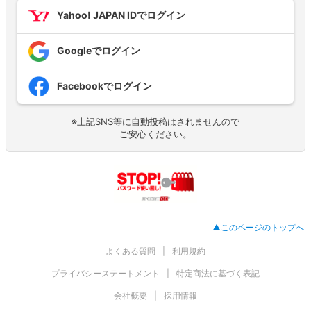
Yahoo! JAPAN IDでログイン
Googleでログイン
Facebookでログイン
※上記SNS等に自動投稿はされませんので
ご安心ください。
▲このページのトップへ
よくある質問
利用規約
プライバシーステートメント
特定商法に基づく表記
会社概要
採用情報