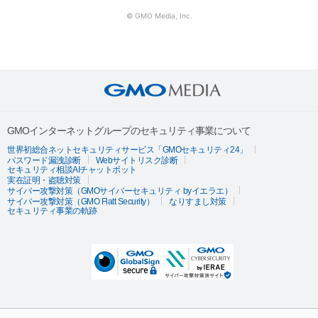
© GMO Media, Inc.
GMOインターネットグループのセキュリティ事業について
世界初総合ネットセキュリティサービス「GMOセキュリティ24」
パスワード漏洩診断
Webサイトリスク診断
セキュリティ相談AIチャットボット
実在証明・盗聴対策
サイバー攻撃対策（GMOサイバーセキュリティ byイエラエ）
サイバー攻撃対策（GMO Flatt Security）
なりすまし対策
セキュリティ事業の軌跡