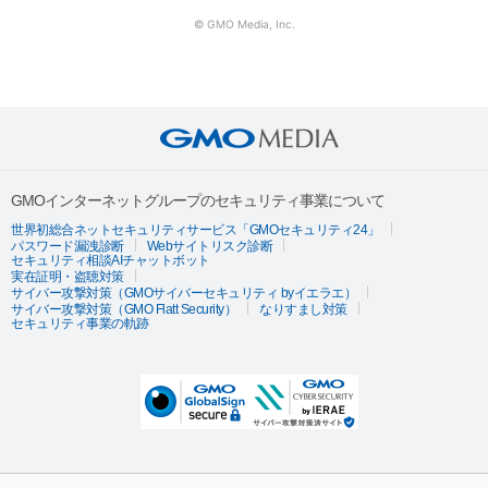
© GMO Media, Inc.
GMOインターネットグループのセキュリティ事業について
世界初総合ネットセキュリティサービス「GMOセキュリティ24」
パスワード漏洩診断
Webサイトリスク診断
セキュリティ相談AIチャットボット
実在証明・盗聴対策
サイバー攻撃対策（GMOサイバーセキュリティ byイエラエ）
サイバー攻撃対策（GMO Flatt Security）
なりすまし対策
セキュリティ事業の軌跡