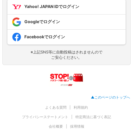
Yahoo! JAPAN IDでログイン
Googleでログイン
Facebookでログイン
※上記SNS等に自動投稿はされませんので
ご安心ください。
▲このページのトップへ
よくある質問
利用規約
プライバシーステートメント
特定商法に基づく表記
会社概要
採用情報