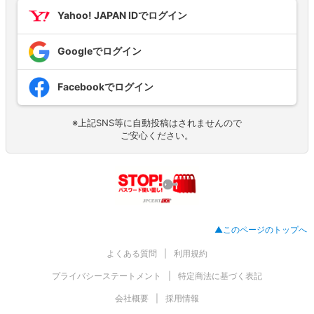
Yahoo! JAPAN IDでログイン
Googleでログイン
Facebookでログイン
※上記SNS等に自動投稿はされませんので
ご安心ください。
▲このページのトップへ
よくある質問
利用規約
プライバシーステートメント
特定商法に基づく表記
会社概要
採用情報