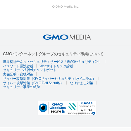
© GMO Media, Inc.
GMOインターネットグループのセキュリティ事業について
世界初総合ネットセキュリティサービス「GMOセキュリティ24」
パスワード漏洩診断
Webサイトリスク診断
セキュリティ相談AIチャットボット
実在証明・盗聴対策
サイバー攻撃対策（GMOサイバーセキュリティ byイエラエ）
サイバー攻撃対策（GMO Flatt Security）
なりすまし対策
セキュリティ事業の軌跡