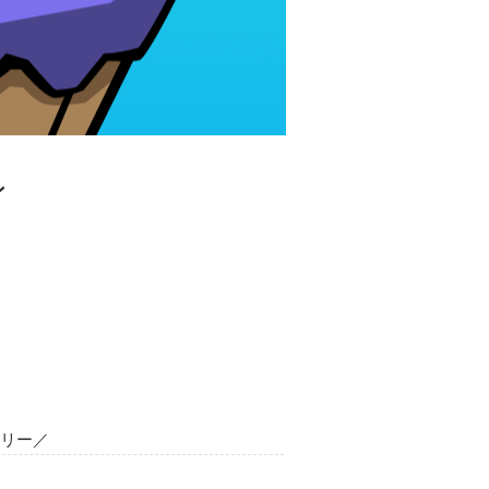
ン
タリー／