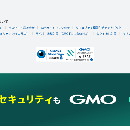
ついて
セキュリティ相談AIチャットボット
」
パスワード漏洩診断
Webサイトリスク診断
セキ
リティ byイエラエ）
サイバー攻撃対策（GMO Flatt Security）
なりすまし対策