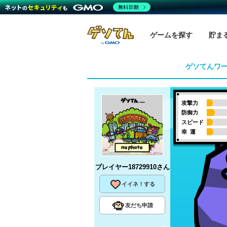
無料診断
ゲームを探す
貯ま
ゲソてんワ
攻撃力
防御力
スピード
幸 運
プレイヤー18729910
さん
イイネ！する
友だち申請