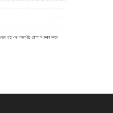
ে খেলতে পারে এবং আকর্ষণীয় বোনাস উপভোগ করতে