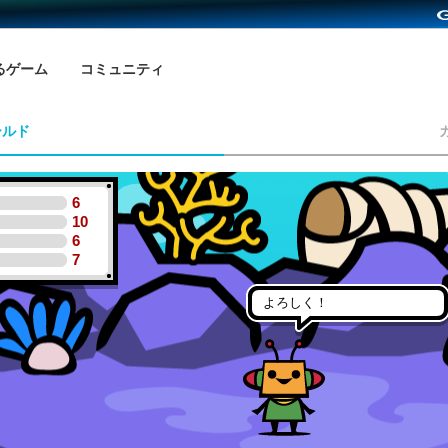
るゲーム
コミュニティ
ールド
6
10
6
7
よろしく！