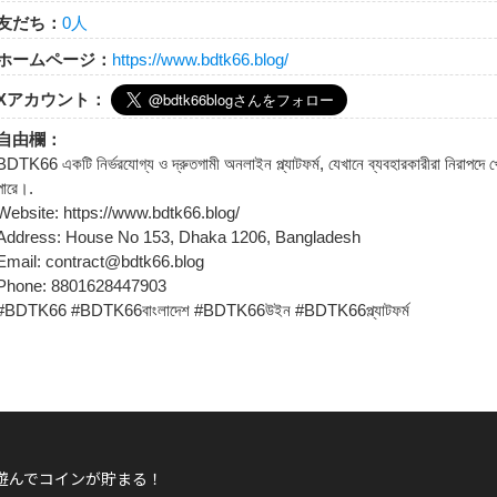
友だち：
0人
ホームページ：
https://www.bdtk66.blog/
Xアカウント：
自由欄：
BDTK66 একটি নির্ভরযোগ্য ও দ্রুতগামী অনলাইন প্ল্যাটফর্ম, যেখানে ব্যবহারকারীরা নিরাপদ
পারে।.
Website: https://www.bdtk66.blog/
Address: House No 153, Dhaka 1206, Bangladesh
Email: contract@bdtk66.blog
Phone: 8801628447903
#BDTK66 #BDTK66বাংলাদেশ #BDTK66উইন #BDTK66প্ল্যাটফর্ম
遊んでコインが貯まる！