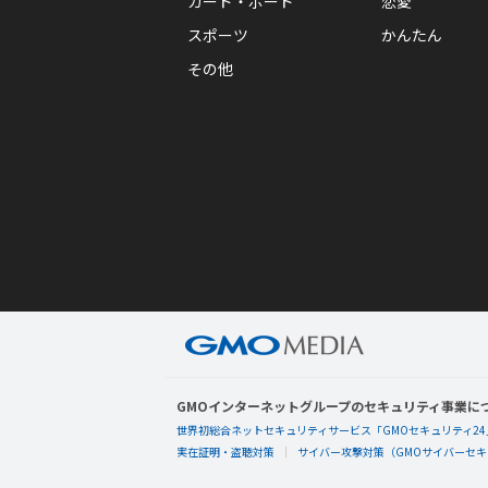
カード・ボード
恋愛
スポーツ
かんたん
その他
GMOインターネットグループのセキュリティ事業に
世界初総合ネットセキュリティサービス「GMOセキュリティ24
実在証明・盗聴対策
サイバー攻撃対策（GMOサイバーセキュ