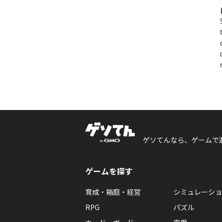
ゲソてんなら、ゲームで
ゲームを探す
育成・箱庭・経営
シミュレーショ
RPG
パズル