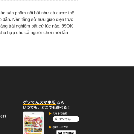
 các sản phẩm nổi bật như cá cược thể
ấp dẫn. Nền tảng sở hữu giao diện trực
 dàng trải nghiệm bất cứ lúc nào. 99OK
phù hợp cho cả người chơi mới lẫn
er)