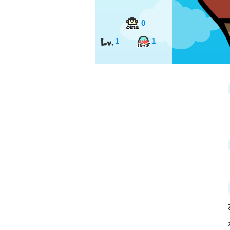
0
1
1