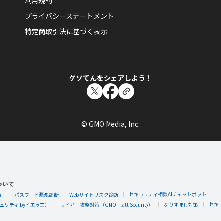
利用規約
プライバシーステートメント
特定商取引法に基づく表示
ゲソてんをシェアしよう！
© GMO Media, Inc.
ついて
セキュリティ相談AIチャットボット
」
パスワード漏洩診断
Webサイトリスク診断
セキ
リティ byイエラエ）
サイバー攻撃対策（GMO Flatt Security）
なりすまし対策