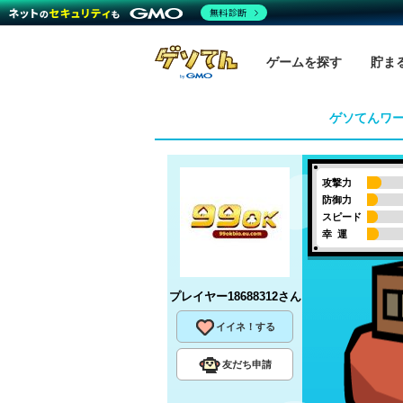
無料診断
ゲームを探す
貯ま
ゲソてんワ
攻撃力
防御力
スピード
幸 運
プレイヤー18688312
さん
イイネ！する
友だち申請