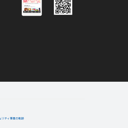
ュリティ事業の軌跡