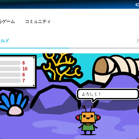
るゲーム
コミュニティ
ールド
6
10
6
7
よろしく！