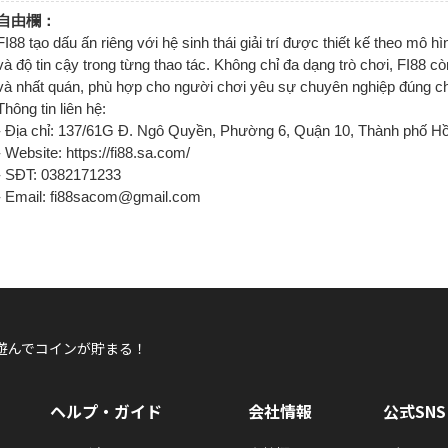
自由欄：
FI88 tạo dấu ấn riêng với hệ sinh thái giải trí được thiết kế theo mô h
và độ tin cậy trong từng thao tác. Không chỉ đa dạng trò chơi, FI88 cò
và nhất quán, phù hợp cho người chơi yêu sự chuyên nghiệp đúng c
Thông tin liên hệ:
- Địa chỉ: 137/61G Đ. Ngô Quyền, Phường 6, Quận 10, Thành phố Hồ
- Website: https://fi88.sa.com/
- SĐT: 0382171233
- Email: fi88sacom@gmail.com
遊んでコインが貯まる！
ヘルプ・ガイド
会社情報
公式SNS