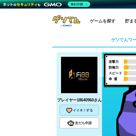
無料診断
ゲームを探す
貯ま
ゲソてんワ
攻撃力
防御力
スピード
幸 運
プレイヤー18640960
さん
イイネ！する
友だち申請