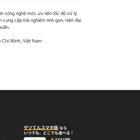
ình công nghệ mới, ưu tiên tốc độ xử lý
n cung cấp trải nghiệm tinh gọn, hiện đại
huẩn.
 Chí Minh, Việt Nam