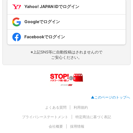
Yahoo! JAPAN IDでログイン
Googleでログイン
Facebookでログイン
※上記SNS等に自動投稿はされませんので
ご安心ください。
▲このページのトップへ
よくある質問
利用規約
プライバシーステートメント
特定商法に基づく表記
会社概要
採用情報