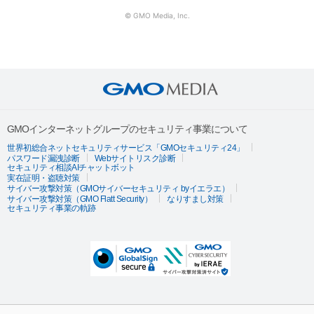
© GMO Media, Inc.
GMOインターネットグループのセキュリティ事業について
世界初総合ネットセキュリティサービス「GMOセキュリティ24」
パスワード漏洩診断
Webサイトリスク診断
セキュリティ相談AIチャットボット
実在証明・盗聴対策
サイバー攻撃対策（GMOサイバーセキュリティ byイエラエ）
サイバー攻撃対策（GMO Flatt Security）
なりすまし対策
セキュリティ事業の軌跡