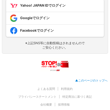
Yahoo! JAPAN IDでログイン
Googleでログイン
Facebookでログイン
※上記SNS等に自動投稿はされませんので
ご安心ください。
▲このページのトップへ
よくある質問
利用規約
プライバシーステートメント
特定商法に基づく表記
会社概要
採用情報