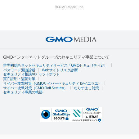
© GMO Media, Inc.
GMOインターネットグループのセキュリティ事業について
世界初総合ネットセキュリティサービス「GMOセキュリティ24」
パスワード漏洩診断
Webサイトリスク診断
セキュリティ相談AIチャットボット
実在証明・盗聴対策
サイバー攻撃対策（GMOサイバーセキュリティ byイエラエ）
サイバー攻撃対策（GMO Flatt Security）
なりすまし対策
セキュリティ事業の軌跡