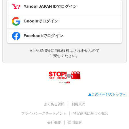
Yahoo! JAPAN IDでログイン
Googleでログイン
Facebookでログイン
※上記SNS等に自動投稿はされませんので
ご安心ください。
▲このページのトップへ
よくある質問
利用規約
プライバシーステートメント
特定商法に基づく表記
会社概要
採用情報