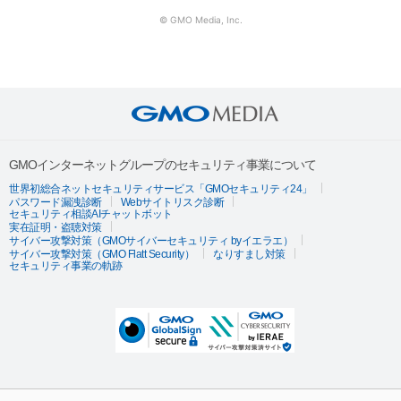
© GMO Media, Inc.
GMOインターネットグループのセキュリティ事業について
世界初総合ネットセキュリティサービス「GMOセキュリティ24」
パスワード漏洩診断
Webサイトリスク診断
セキュリティ相談AIチャットボット
実在証明・盗聴対策
サイバー攻撃対策（GMOサイバーセキュリティ byイエラエ）
サイバー攻撃対策（GMO Flatt Security）
なりすまし対策
セキュリティ事業の軌跡