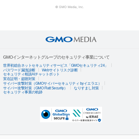
© GMO Media, Inc.
GMOインターネットグループのセキュリティ事業について
世界初総合ネットセキュリティサービス「GMOセキュリティ24」
パスワード漏洩診断
Webサイトリスク診断
セキュリティ相談AIチャットボット
実在証明・盗聴対策
サイバー攻撃対策（GMOサイバーセキュリティ byイエラエ）
サイバー攻撃対策（GMO Flatt Security）
なりすまし対策
セキュリティ事業の軌跡