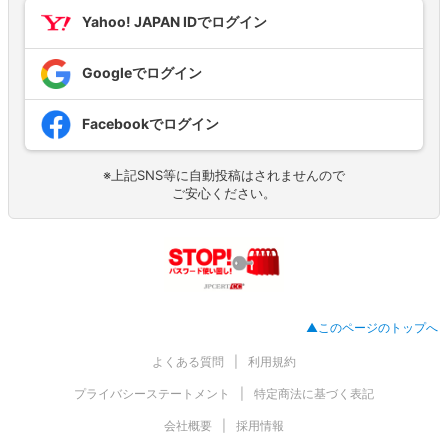
Yahoo! JAPAN IDでログイン
Googleでログイン
Facebookでログイン
※上記SNS等に自動投稿はされませんので
ご安心ください。
▲このページのトップへ
よくある質問
利用規約
プライバシーステートメント
特定商法に基づく表記
会社概要
採用情報