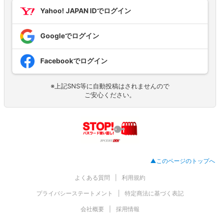
Yahoo! JAPAN IDでログイン
Googleでログイン
Facebookでログイン
※上記SNS等に自動投稿はされませんので
ご安心ください。
▲このページのトップへ
よくある質問
利用規約
プライバシーステートメント
特定商法に基づく表記
会社概要
採用情報