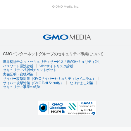
© GMO Media, Inc.
GMOインターネットグループのセキュリティ事業について
世界初総合ネットセキュリティサービス「GMOセキュリティ24」
パスワード漏洩診断
Webサイトリスク診断
セキュリティ相談AIチャットボット
実在証明・盗聴対策
サイバー攻撃対策（GMOサイバーセキュリティ byイエラエ）
サイバー攻撃対策（GMO Flatt Security）
なりすまし対策
セキュリティ事業の軌跡