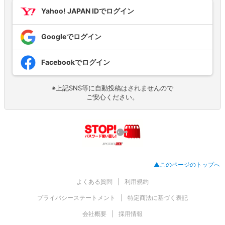
Yahoo! JAPAN IDでログイン
Googleでログイン
Facebookでログイン
※上記SNS等に自動投稿はされませんので
ご安心ください。
▲このページのトップへ
よくある質問
利用規約
プライバシーステートメント
特定商法に基づく表記
会社概要
採用情報