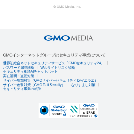
© GMO Media, Inc.
GMOインターネットグループのセキュリティ事業について
世界初総合ネットセキュリティサービス「GMOセキュリティ24」
パスワード漏洩診断
Webサイトリスク診断
セキュリティ相談AIチャットボット
実在証明・盗聴対策
サイバー攻撃対策（GMOサイバーセキュリティ byイエラエ）
サイバー攻撃対策（GMO Flatt Security）
なりすまし対策
セキュリティ事業の軌跡